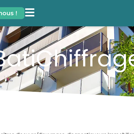
nous !
BatiChiffrag