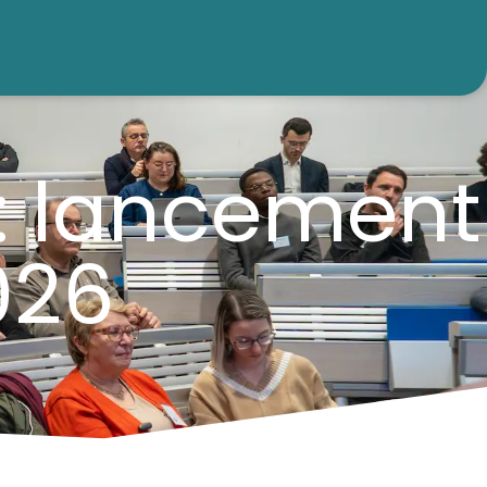
: lancement
026