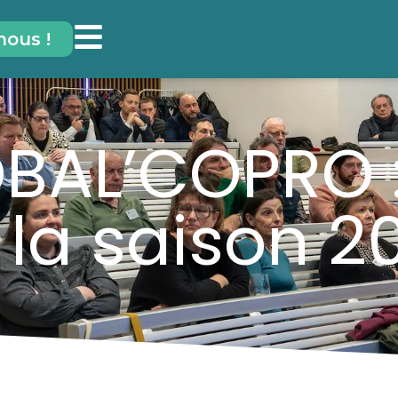
nous !
BAL’COPRO 
 la saison 2