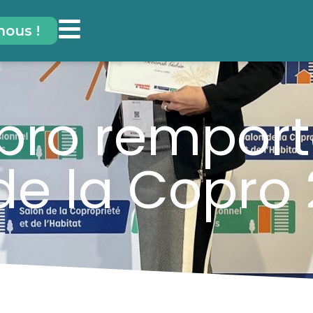
nous !
pro remport
 de la Copro